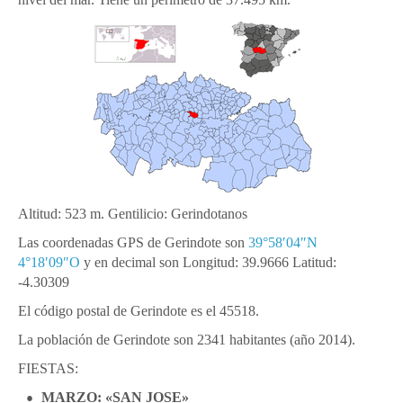
Altitud: 523 m. Gentilicio: Gerindotanos
Las coordenadas GPS de Gerindote son
39°58′04″N
4°18′09″O
y en decimal son Longitud: 39.9666 Latitud:
-4.30309
El código postal de Gerindote es el 45518.
La población de Gerindote son 2341 habitantes (año 2014).
FIESTAS:
MARZO: «SAN JOSE»