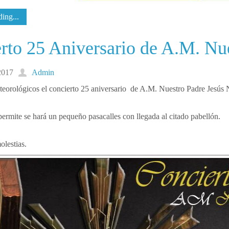
ing...
rto 25 Aniversario de A.M. Nu
2017
Admin
eorológicos el concierto 25 aniversario de A.M. Nuestro Padre Jesús N
 permite se hará un pequeño pasacalles con llegada al citado pabellón.
stias.⁠⁠⁠⁠