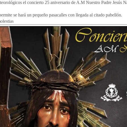
eorológicos el concierto 25 aniversario de A.M Nuestro Padre Jesús N
 permite se hará un pequeño pasacalles con llegada al citado pabellón.
olestias