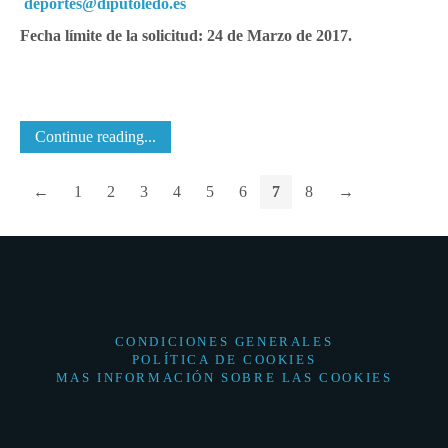
deportes@diputoledo.es
Fecha límite de la solicitud: 24 de Marzo de 2017.
Continue reading...
←
1
2
3
4
5
6
7
8
→
CONDICIONES GENERALES
POLÍTICA DE COOKIES
MAS INFORMACIÓN SOBRE LAS COOKIES